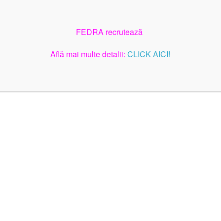
FEDRA recrutează
Află mai multe detalii:
CLICK AICI!
Adresa: Strada Gloriei, Numărul 13, Brașov, Județul Brașov
Tel: +40 723.673.418 | E-mail: contact@autismfedra.ro