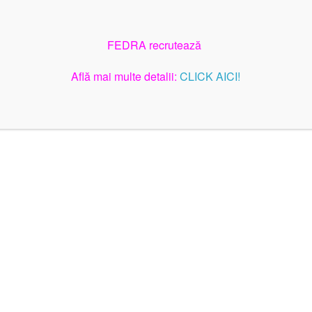
FEDRA recrutează
Află mai multe detalii:
CLICK AICI!
Adresa: Strada Gloriei, Numărul 13, Brașov, Județul Brașov
Tel: +40 723.673.418 | E-mail: contact@autismfedra.ro